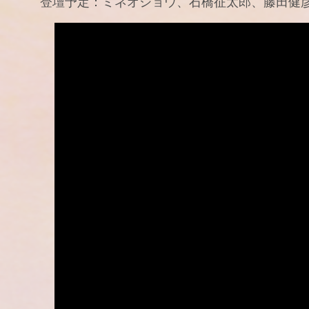
登壇予定：ミネオショウ、石橋征太郎、藤田健